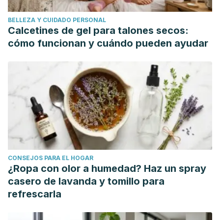
inocua? http://archivos.pap.es/files/1116-264-pdf/276.pdf
BELLEZA Y CUIDADO PERSONAL
A. E. Aguilar-González* y A. López-Malo. Extractos y aceite
Calcetines de gel para talones secos:
esencial del clavo de olor (Syzygium aromaticum) y su
cómo funcionan y cuándo pueden ayudar
potencial aplicación como agentes antimicrobianos en
alimentos. http://web.udlap.mx/tsia/files/2014/12/TSIA-72-
Aguilar-Gonzalez-et-al-2013.pdf
CONSEJOS PARA EL HOGAR
¿Ropa con olor a humedad? Haz un spray
casero de lavanda y tomillo para
refrescarla