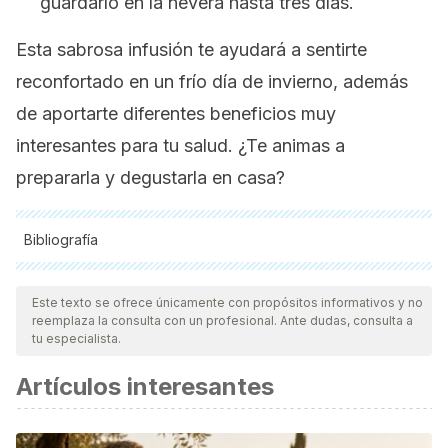
guardarlo en la nevera hasta tres días.
Esta sabrosa infusión te ayudará a sentirte
reconfortado en un frío día de invierno, además
de aportarte diferentes beneficios muy
interesantes para tu salud. ¿Te animas a
prepararla y degustarla en casa?
Bibliografía
Todas las fuentes citadas fueron revisadas a profundidad por
nuestro equipo, para asegurar su calidad, confiabilidad,
Este texto se ofrece únicamente con propósitos informativos y no
reemplaza la consulta con un profesional. Ante dudas, consulta a
vigencia y validez.
La bibliografía de este artículo fue
tu especialista.
considerada confiable y de precisión académica o
Artículos interesantes
científica.
Fundación Española de la Nutrición. Manzana.
http://www.fen.org.es/mercadoFen/pdfs/manzana.pdf