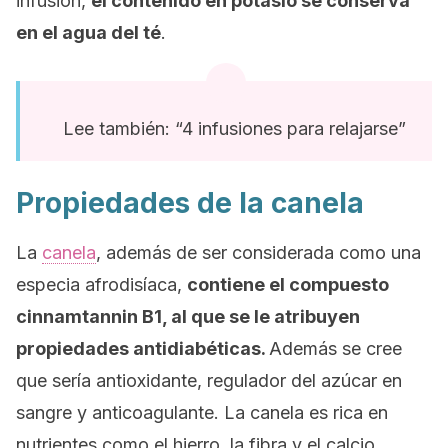
infusión,
el contenido en potasio se conserva
en el agua del té
.
Lee también: “4 infusiones para relajarse”
Propiedades de la canela
La
canela
, además de ser considerada como una
especia afrodisíaca,
contiene el compuesto
cinnamtannin B1
, al que se le atribuyen
propiedades antidiabéticas.
Además se cree
que sería antioxidante, regulador del azúcar en
sangre y anticoagulante. La canela es rica en
nutrientes como el hierro, la fibra y el calcio.