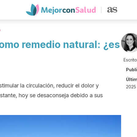
s
como remedio natural: ¿es
Escrit
Publ
Últi
imular la circulación, reducir el dolor y
2025
bstante, hoy se desaconseja debido a sus