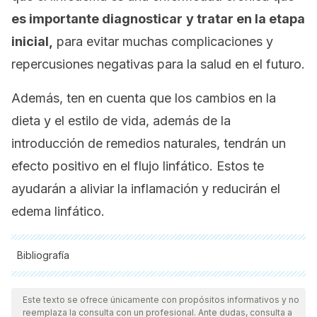
es importante diagnosticar
y tratar en la etapa
inicial,
para evitar muchas complicaciones y
repercusiones negativas para la salud en el futuro.
Además, ten en cuenta que los cambios en la
dieta y el estilo de vida, además de la
introducción de remedios naturales, tendrán un
efecto positivo en el flujo linfático. Estos te
ayudarán a aliviar la inflamación y reducirán el
edema linfático.
Bibliografía
Todas las fuentes citadas fueron revisadas a profundidad por
nuestro equipo, para asegurar su calidad, confiabilidad,
Este texto se ofrece únicamente con propósitos informativos y no
reemplaza la consulta con un profesional. Ante dudas, consulta a
vigencia y validez.
La bibliografía de este artículo fue