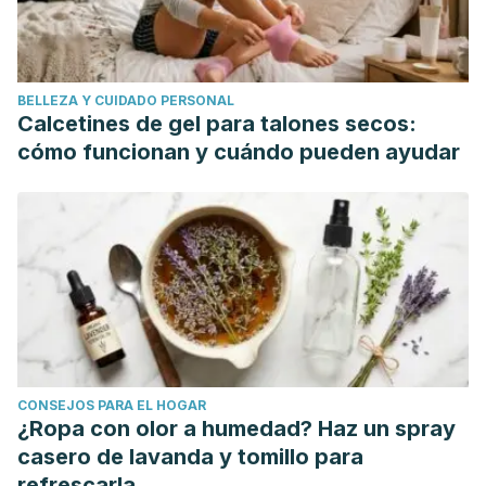
(1962-1972). Prensa Medica Argentina.
POSIBILIDADES TERAPÉUTICAS EN LA CALVICIE
SEBORREICA. (1973). MEDICAMENTA.
BELLEZA Y CUIDADO PERSONAL
BARMAN, J. M., PECORARO, V., & ASTORE, I. (1963). LA
Calcetines de gel para talones secos:
MORFOLOG’IA DEL PELO Y EL ESTADO DE SU CICLO EN LA
cómo funcionan y cuándo pueden ayudar
VALORACI’ON Y PRON’OSTICO DE LA CALVICIE. El Día
Médico.
https://doi.org/10.1007/BF00550622
CONSEJOS PARA EL HOGAR
¿Ropa con olor a humedad? Haz un spray
casero de lavanda y tomillo para
refrescarla