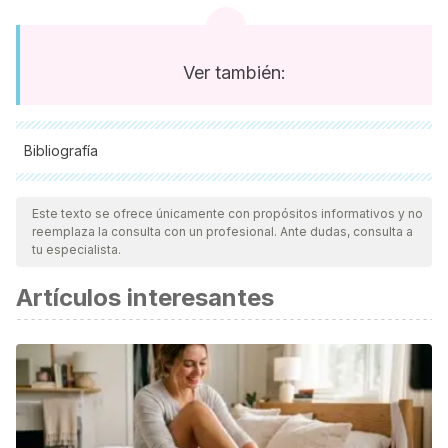
Ver también:
Bibliografía
Todas las fuentes citadas fueron revisadas a profundidad por
nuestro equipo, para asegurar su calidad, confiabilidad,
Este texto se ofrece únicamente con propósitos informativos y no
reemplaza la consulta con un profesional. Ante dudas, consulta a
vigencia y validez.
La bibliografía de este artículo fue
tu especialista.
considerada confiable y de precisión académica o
Artículos interesantes
científica.
Chajchir, A., & Benzaquen, I. (1977). ALOPECIA SEDICIENTE
SEBORREICA (CALVICIE) SU TRATAMIENTO QUIRURGICO.
Cirugia Plastica Ibero-Latinoamericana.
Segers, A. M. (1973). INJERTOS DE CABELLO PARA EL
TRATAMIENTO DE LA CALVICIE. 10 ANOS DE EXPERIENCIA