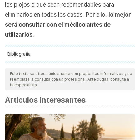
los piojos o que sean recomendables para
eliminarlos en todos los casos. Por ello,
lo mejor
será consultar con el médico antes de
utilizarlos.
Bibliografía
Todas las fuentes citadas fueron revisadas a profundidad por
nuestro equipo, para asegurar su calidad, confiabilidad,
Este texto se ofrece únicamente con propósitos informativos y no
reemplaza la consulta con un profesional. Ante dudas, consulta a
vigencia y validez.
La bibliografía de este artículo fue
tu especialista.
considerada confiable y de precisión académica o
Artículos interesantes
científica.
Buttaravoli, P. (2009). Pediculosis. In
Minor
Emergencies
(pp. 728–732). Elsevier.
https://doi.org/10.1016/b978-032304026-6.50179-4
Mas, A., Troncoso, A. M., García-Parrilla, M. C., & Torija, M.