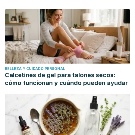
Descotes, J. (2014). Immune System. In Encyclopedia of
Toxicology: Third Edition.
https://doi.org/10.1017/9781316875117.003
Harris, J. C., Cottrell, S. L., Plummer, S., & Lloyd, D. (2001).
Antimicrobial properties of Allium sativum (garlic). Applied
Microbiology and Biotechnology.
https://doi.org/10.1007/s002530100722
Meyer, S. A., & Ramasahayam, S. (2014). Echinacea. In
BELLEZA Y CUIDADO PERSONAL
Encyclopedia of Toxicology: Third Edition.
Calcetines de gel para talones secos:
https://doi.org/10.1016/B978-0-12-386454-3.01007-1
cómo funcionan y cuándo pueden ayudar
Marcelo, adolfo. (2002). Uncaria tomentosa. El Servier.
https://doi.org/10.23736/S0392-0488.17.05712-1
Klaenhammer, T. R., Kleerebezem, M., Kopp, M. V., &
Rescigno, M. (2012). The impact of probiotics and
prebiotics on the immune system. Nature Reviews
Immunology.
https://doi.org/10.1038/nri3312