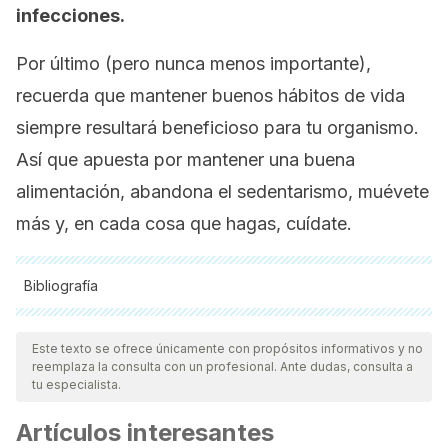
infecciones.
Por último (pero nunca menos importante),
recuerda que mantener buenos hábitos de vida
siempre resultará beneficioso para tu organismo.
Así que apuesta por mantener una buena
alimentación, abandona el sedentarismo, muévete
más y, en cada cosa que hagas, cuídate.
Bibliografía
Todas las fuentes citadas fueron revisadas a profundidad por
nuestro equipo, para asegurar su calidad, confiabilidad,
Este texto se ofrece únicamente con propósitos informativos y no
reemplaza la consulta con un profesional. Ante dudas, consulta a
vigencia y validez.
La bibliografía de este artículo fue
tu especialista.
considerada confiable y de precisión académica o
Artículos interesantes
científica.