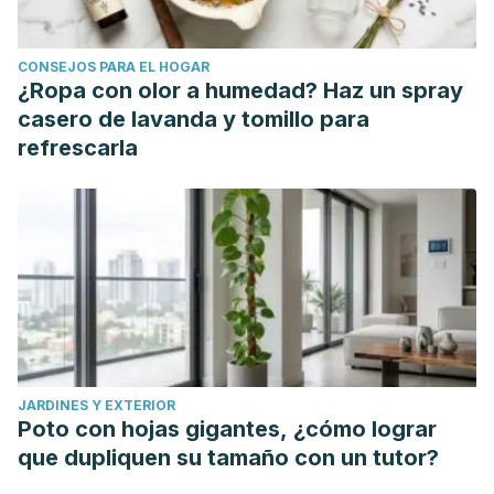
Nayak, S. K. (2010). Probiotics and immunity: A fish
perspective. Fish and Shellfish Immunology.
CONSEJOS PARA EL HOGAR
https://doi.org/10.1016/j.fsi.2010.02.017
¿Ropa con olor a humedad? Haz un spray
Gleeson, M. M. (2006). Immune Function in Sport and
casero de lavanda y tomillo para
Exercise. Immune Function in Sport and Exercise.
refrescarla
https://doi.org/10.1016/B978-0-443-10118-2.X5001-7
JARDINES Y EXTERIOR
Poto con hojas gigantes, ¿cómo lograr
que dupliquen su tamaño con un tutor?