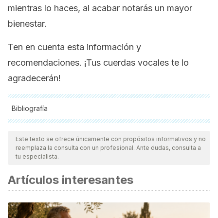
mientras lo haces, al acabar notarás un mayor
bienestar.
Ten en cuenta esta información y
recomendaciones. ¡Tus cuerdas vocales te lo
agradecerán!
Bibliografía
Todas las fuentes citadas fueron revisadas a profundidad por
nuestro equipo, para asegurar su calidad, confiabilidad,
Este texto se ofrece únicamente con propósitos informativos y no
reemplaza la consulta con un profesional. Ante dudas, consulta a
vigencia y validez.
La bibliografía de este artículo fue
tu especialista.
considerada confiable y de precisión académica o
Artículos interesantes
científica.
Personal de la Clínica Mayo. Trastornos de la voz.
Diagnóstico y tratamiento. (2017).