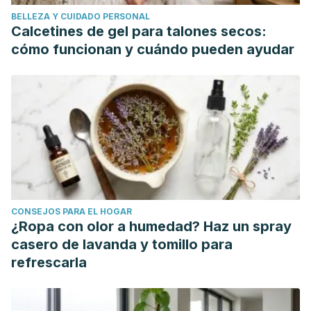
dysfunction-vcd.pdf
BELLEZA Y CUIDADO PERSONAL
Damián Caparrós Osorio (2018). Disfonía funcional: eficacia
Calcetines de gel para talones secos:
de la terapia vocal en cantantes. Análisis de un caso real.
cómo funcionan y cuándo pueden ayudar
Universidad de Málaga.
https://riuma.uma.es/xmlui/bitstream/handle/10630/174
sequence=1&isAllowed=y
Torres GLM, Cordero CA, Linares FTM. Protocolo de
vigilancia de las disfonías crónicas en profesionales de la
voz. Revista Cubana de Salud y Trabajo 2015; 16 (1).
https://www.medigraphic.com/cgi-bin/new/resumen.cgi?
IDARTICULO=61703
CONSEJOS PARA EL HOGAR
Carmen Fernandez Galaz. ¿Porqué el regaliz aumenta la
¿Ropa con olor a humedad? Haz un spray
tensión arterial?. Revista REDUCA. Vol. 1, Núm. 2 (2009).
casero de lavanda y tomillo para
Lidia Rodríguez García & Gema de las Heras Mínguez
refrescarla
(2008).
Materiales para cuidar mi voz.
Fundación Mapfre.