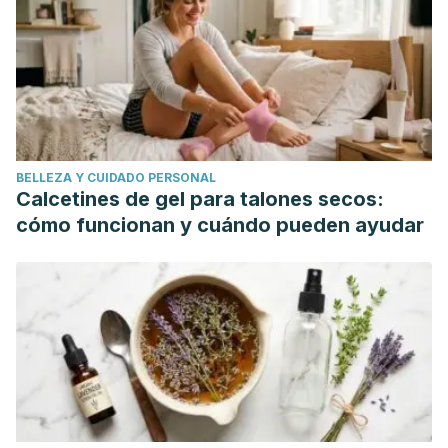
nutrición pediátrica aplicada de la SEGHNP .
https://doi.org/10.4067/S0717-95022012000400006
Haniadka R., Saldanha E., Sunita V., Palatty PL., et al., A
review of the gastroprotective effects of ginger (Zingiber
officinale Roscoe). Food Funct, 2013. 4 (6): 845-55.
Kwiecien S., Magierowski M., Majka J., Ptak Belowska A., et
BELLEZA Y CUIDADO PERSONAL
al., Curcumin: a potent protectant against esophageal and
Calcetines de gel para talones secos:
gastric disorders. Int J Mol Sci, 2019.
cómo funcionan y cuándo pueden ayudar
Boka J., Mahdavi AH., Samie AH., Jahanian R., Effect of
different levels of black cumin (Nigella sativa L.) on
performance, intestinal escherichia coli colonization and
jejunal morphology in layings hens. J Anim Physiol Anim
Nutr (Berl), 2014. 98 (2): 373-83.