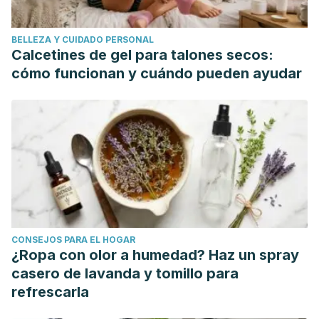
Agur, M., & Grant., D. (2007). Tejidos. Membranas. Piel.
Derivados De La Piel. Atlas de Anatomía.
BELLEZA Y CUIDADO PERSONAL
https://doi.org/10.1016/S0901-5027
(97)80934-4
Calcetines de gel para talones secos:
cómo funcionan y cuándo pueden ayudar
CONSEJOS PARA EL HOGAR
¿Ropa con olor a humedad? Haz un spray
casero de lavanda y tomillo para
refrescarla