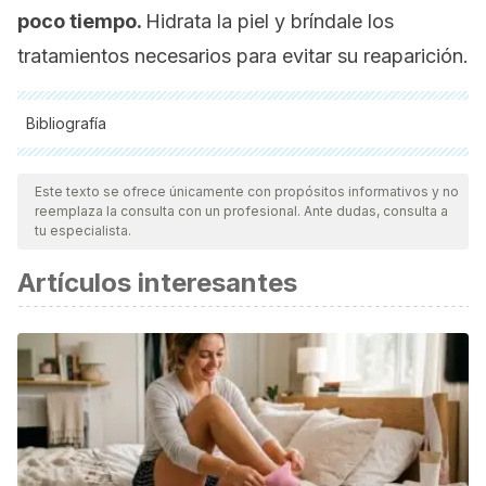
poco tiempo.
Hidrata la piel y bríndale los
tratamientos necesarios para evitar su reaparición.
Bibliografía
Todas las fuentes citadas fueron revisadas a profundidad por
nuestro equipo, para asegurar su calidad, confiabilidad,
Este texto se ofrece únicamente con propósitos informativos y no
reemplaza la consulta con un profesional. Ante dudas, consulta a
vigencia y validez.
La bibliografía de este artículo fue
tu especialista.
considerada confiable y de precisión académica o
Artículos interesantes
científica.
Silverman, R. A. (2009). Alteraciones de las uñas. In
Dermatología neonatal.
https://doi.org/10.1016/B978-84-
8086-390-2.50029-2
Cabeza Martínez, R., Leis Dosil, V., & Suárez Fernández, R.
(2006). Uñas y enfermedades sistémicas. Piel.
https://doi.org/10.1016/S0213-9251
(06)72531-X