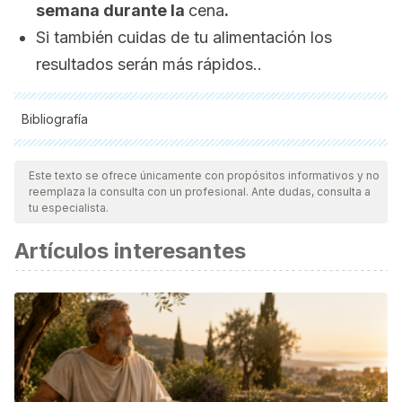
semana durante la
cena
.
Si también cuidas de tu alimentación los
resultados serán más rápidos..
Bibliografía
Todas las fuentes citadas fueron revisadas a profundidad por
nuestro equipo, para asegurar su calidad, confiabilidad,
Este texto se ofrece únicamente con propósitos informativos y no
reemplaza la consulta con un profesional. Ante dudas, consulta a
vigencia y validez.
La bibliografía de este artículo fue
tu especialista.
considerada confiable y de precisión académica o
Artículos interesantes
científica.
Jin M, Yang F, Yang I, et al. Uric acid, hyperuricemia and
vascular diseases.
Front Biosci (Landmark Ed)
. 2012;17:656–
669. Published 2012 Jan 1.
Sharma KD, Karki S, Thakur NS, Attri S. Chemical
composition, functional properties and processing of
carrot-a review.
J Food Sci Technol
. 2012;49(1):22–32.