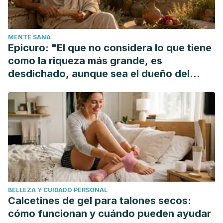
doi:10.1007/s13197-011-0310-7
Kooti W, Daraei N. A Review of the Antioxidant Activity of
MENTE SANA
Celery ( Apium graveolens L).
J Evid Based
Epicuro: "El que no considera lo que tiene
Complementary Altern Med
. 2017;22(4):1029–1034.
como la riqueza más grande, es
doi:10.1177/2156587217717415
desdichado, aunque sea el dueño del
mundo"
BELLEZA Y CUIDADO PERSONAL
Calcetines de gel para talones secos:
cómo funcionan y cuándo pueden ayudar