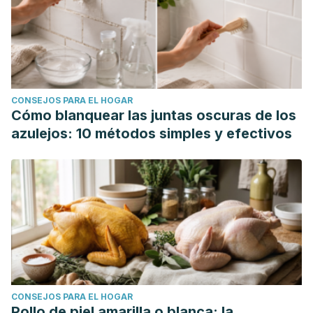
https://doi.org/10.1016/j.phymed.2015.05.006
Weinkle, A. P., Doktor, V., & Emer, J. (2015). Update on the
management of rosacea.
Clinical, cosmetic and
investigational dermatology
, 8, 159–177.
https://doi.org/10.2147/CCID.S58940
CONSEJOS PARA EL HOGAR
Lin, M., Bi, H., Yan, Y., Huang, W., Zhang, G., Zhang, G.,
Cómo blanquear las juntas oscuras de los
Tang, S., Liu, Y., Zhang, L., Ma, J., & Zhang, J. (2017).
azulejos: 10 métodos simples y efectivos
Parthenolide suppresses non-small cell lung cancer GLC-
82 cells growth via B-Raf/MAPK/Erk pathway.
Oncotarget
,
8(14), 23436–23447.
https://doi.org/10.18632/oncotarget.15584
Linde, K., Ramirez, G., Mulrow, C. D., Pauls, A.,
Weidenhammer, W., & Melchart, D. (1996). St John's wort
for depression--an overview and meta-analysis of
randomised clinical trials.
BMJ (Clinical research ed.)
,
CONSEJOS PARA EL HOGAR
313(7052), 253–258.
Pollo de piel amarilla o blanca: la