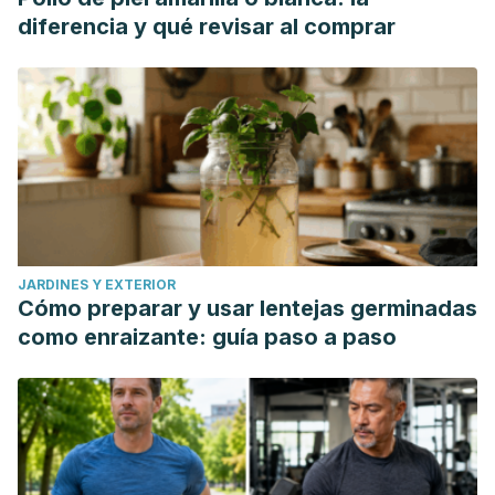
https://doi.org/10.1136/bmj.313.7052.253
diferencia y qué revisar al comprar
Tapsell, L. C., Hemphill, I., Cobiac, L., Patch, C. S., Sullivan,
D. R., Fenech, M., Roodenrys, S., Keogh, J. B., Clifton, P. M.,
Williams, P. G., Fazio, V. A., & Inge, K. E. (2006). Health
benefits of herbs and spices: the past, the present, the
future.
The Medical journal of Australia
, 185(S4), S1–S24.
Kiefer D, Pantuso T. Panax ginseng.
American Family
Physician
. 2003 Oct;68(8):1539-1542.
JARDINES Y EXTERIOR
Cómo preparar y usar lentejas germinadas
como enraizante: guía paso a paso