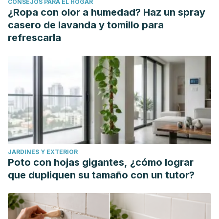
CONSEJOS PARA EL HOGAR
medicine reports
, 3(6), 895–901.
¿Ropa con olor a humedad? Haz un spray
https://doi.org/10.3892/mmr.2010.377
casero de lavanda y tomillo para
Bent, S., Padula, A., Moore, D., Patterson, M., & Mehling, W.
refrescarla
(2006). Valerian for sleep: a systematic review and meta-
analysis.
The American journal of medicine
, 119(12), 1005–
1012. https://doi.org/10.1016/j.amjmed.2006.02.026
Vutyavanich, T., Kraisarin, T., & Ruangsri, R. (2001). Ginger
for nausea and vomiting in pregnancy: randomized,
double-masked, placebo-controlled trial.
Obstetrics and
gynecology
, 97(4), 577–582.
https://doi.org/10.1016/s0029-7844(00)01228-x
JARDINES Y EXTERIOR
Di Cesare Mannelli, L., Tenci, B., Zanardelli, M., Maidecchi,
Poto con hojas gigantes, ¿cómo lograr
A., Lugli, A., Mattoli, L., & Ghelardini, C. (2015). Widespread
que dupliquen su tamaño con un tutor?
pain reliever profile of a flower extract of Tanacetum
parthenium.
Phytomedicine : international journal of
phytotherapy and phytopharmacology
, 22(7-8), 752–758.