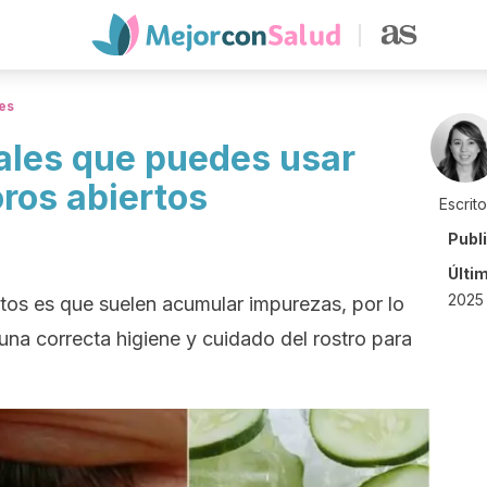
es
ales que puedes usar
oros abiertos
Escrit
Publ
Últi
2025 
rtos es que suelen acumular impurezas, por lo
na correcta higiene y cuidado del rostro para