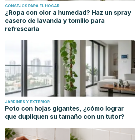
CONSEJOS PARA EL HOGAR
Pérez Maraver M, Estepa Marín A. Hipoaldosteronismo.
¿Ropa con olor a humedad? Haz un spray
Medicine - Programa de Formación Médica Continuada
casero de lavanda y tomillo para
Acreditado. 2004;9(15):923-929.
refrescarla
Tanabe A, Tsuiki M, Watanabe D, Takagi S et Al.
Aldosterone. Rinsho Byori. 2004 Aug;52(8):704-10.
Japanese.
MacKenzie SM, van Kralingen JC, Davies E. Regulation of
Aldosterone Secretion. Vitam Horm. 2019;109:241-263.
Ronconi V, Giacchetti G, Boscaro M. Endocrinologia
dell'aldosterone [Endocrinology of aldosterone]. Ital Heart
J. 2005 May;6 Suppl 1:5S-15S. Italian.
JARDINES Y EXTERIOR
Poto con hojas gigantes, ¿cómo lograr
que dupliquen su tamaño con un tutor?