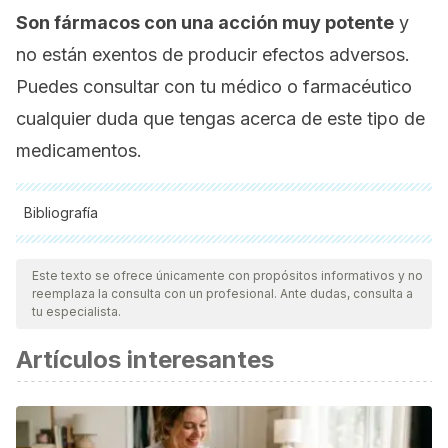
Son fármacos con una acción muy potente
y
no están exentos de producir efectos adversos.
Puedes consultar con tu médico o farmacéutico
cualquier duda que tengas acerca de este tipo de
medicamentos.
Bibliografía
Todas las fuentes citadas fueron revisadas a profundidad por
nuestro equipo, para asegurar su calidad, confiabilidad,
Este texto se ofrece únicamente con propósitos informativos y no
reemplaza la consulta con un profesional. Ante dudas, consulta a
vigencia y validez.
La bibliografía de este artículo fue
tu especialista.
considerada confiable y de precisión académica o
Artículos interesantes
científica.
Arone, K. M. B., Oliveira, C. Z. de, Garbin, L. M., Reis, P. E. D.
dos, Galvão, C. M., & Silveira, R. C. de C. P. (2012).
Thrombotic obstruction of the central venous catheter in