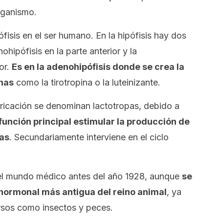
rganismo.
ófisis en el ser humano. En la hipófisis hay dos
ohipófisis en la parte anterior y la
or.
Es en la adenohipófisis donde se crea la
onas
como la tirotropina o la luteinizante.
bricación se denominan lactotropas, debido a
función principal estimular la producción de
ias
. Secundariamente interviene en el ciclo
el mundo médico antes del año 1928, aunque
se
 hormonal más antigua del reino animal
, ya
ersos como insectos y peces.