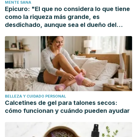
MENTE SANA
https://doi.org/10.4103/0378-6323.42883
Epicuro: "El que no considera lo que tiene
Levey, A. S. ., Coresh;, J., Balk;, E., Kausz;, A. T., Levin;, A.,
como la riqueza más grande, es
Steffes;, M. W., … Eknoya, G. (2003). Clinical Guidelines
desdichado, aunque sea el dueño del
National Kidney Foundation Practice Guidelines for Chronic
mundo"
Kidney. Annals of Internal Medicine.
https://doi.org/200307150-00013
[pii]
BELLEZA Y CUIDADO PERSONAL
Calcetines de gel para talones secos:
cómo funcionan y cuándo pueden ayudar