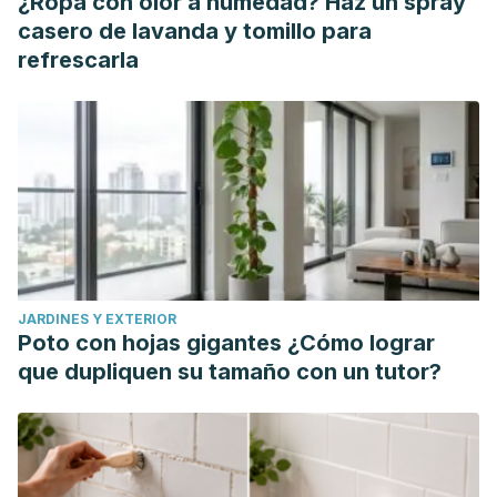
¿Ropa con olor a humedad? Haz un spray
Galindo F. Adherencias peritoneales. Cirugía Digestiva.
casero de lavanda y tomillo para
Sociedad Argentina de Cirugía Digestiva. 2009;II(282):1-8.
refrescarla
Grijalva Cifuentes, A. E., Reinoso Trujillo, K. A., García Ferrín,
R. M., & Ayora Nolivos, C. R. (2020). Síndrome Adherencial:
Complicaciones. RECIMUNDO, 4(4), 362-370.
Quezada S Nicolás, León F Felipe, Llera K Juan de la,
Funke H Ricardo, Gabrielli N Mauricio, Crovari E Fernando
et al . Laparoscopic treatment of adhesive small bowel
obstruction. Rev Chil Cir [Internet]. 2014;66(5):437-442.
JARDINES Y EXTERIOR
Poto con hojas gigantes ¿Cómo lograr
que dupliquen su tamaño con un tutor?