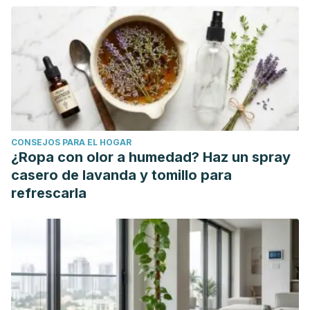
Repor... : The Journal of Nervous and Mental Disease.
(n.d.). Retrieved December 9, 2020, from
https://journals.lww.com/jonmd/Abstract/2015/02000/Self_Can
Jathar, P., Panse, A. M., Jathar, M., & Gawali, P. N. (n.d.).
Syndrome: Disorder of Self-mutilating Behavior
International Journal of Clinical Pediatric Dentistry. Int J Clin
Pediatr Dent, 9(2), 139–142. https://doi.org/10.5005/jp-
CONSEJOS PARA EL HOGAR
journals-10005-1350
¿Ropa con olor a humedad? Haz un spray
Orphanet: Síndrome de Lesch Nyhan. (n.d.). Retrieved
casero de lavanda y tomillo para
December 9, 2020, from https://www.orpha.net/consor/cgi-
refrescarla
bin/OC_Exp.php?Lng=ES&Expert=510
Autocanibalismo en ausencia de psicosis y uso de
sustancias - Erik Monasterio, Craig Prince, 2011. (n.d.).
Retrieved December 9, 2020, from
https://journals.sagepub.com/doi/10.3109/10398562.2010.526
Learn About BFRBs - The TLC Foundation for BFRBs. (n.d.).