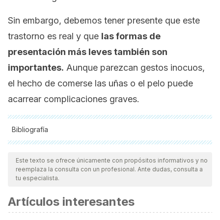
Sin embargo, debemos tener presente que este
trastorno es real y que
las formas de
presentación más leves también son
importantes.
Aunque parezcan gestos inocuos,
el hecho de comerse las uñas o el pelo puede
acarrear complicaciones graves.
Bibliografía
Todas las fuentes citadas fueron revisadas a profundidad por
nuestro equipo, para asegurar su calidad, confiabilidad,
Este texto se ofrece únicamente con propósitos informativos y no
reemplaza la consulta con un profesional. Ante dudas, consulta a
vigencia y validez.
La bibliografía de este artículo fue
tu especialista.
considerada confiable y de precisión académica o
Artículos interesantes
científica.
Self-Cannibalism (Autosarcophagy) in Psychosis: A Case