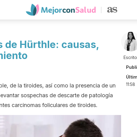
s de Hürthle: causas,
miento
Escrit
Publ
Últi
11:58
e, de la tiroides, así como la presencia de un
 levantar sospechas de descarte de patología
entes carcinomas foliculares de tiroides.