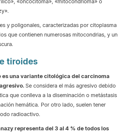
fílico», «oncocitoma», «mitocondrioma» o
zy».
es y poligonales, caracterizadas por citoplasma
ulos que contienen numerosas mitocondrias, y un
scura.
e tiroides
e es una variante citológica del carcinoma
 agresivo.
Se considera el más agresivo debido
tica que conlleva a la diseminación o metástasis
ación hemática. Por otro lado, suelen tener
yodo radioactivo.
anazy representa del 3 al 4 % de todos los