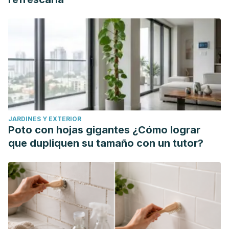
https://www.sciencedirect.com/science/article/abs/pii/S23
Elera C, et al. Lupus eritematoso sistémico y fatiga. Rev.
Cuerpo Med. HNAAA 2022;15(3). Disponible en
https://www.cmhnaaa.org.pe/ojs/index.php/rcmhnaaa/article/
Mertz P, et al. Towards a practical management of fatigue
in systemic lupus erythematosus. Lupus Science &
Medicine 2020;7. Disponible en:
https://www.researchgate.net/publication/347068650_Toward
JARDINES Y EXTERIOR
Middleton, K. R., Moonaz, S. H., Hasni, S. A., López, M. M.,
Poto con hojas gigantes ¿Cómo lograr
Tataw-Ayuketah, G., Farmer, N., & Wallen, G. R. (2018). Yoga
que dupliquen su tamaño con un tutor?
for systemic lupus erythematosus (SLE): Clinician
experiences and qualitative perspectives from students
and yoga instructors living with SLE.
Complementary
therapies in medicine
,
41
, 111-117.
Sharif K, et al. Physical activity and autoinmune diseases:
get moving and manage the disease. Autoinmune Reviews