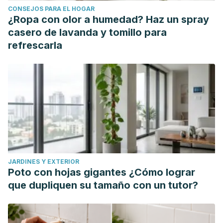
CONSEJOS PARA EL HOGAR
pain/basics/causes/sym-20050728
¿Ropa con olor a humedad? Haz un spray
Rémond, D., Shahar, D. R., Gille, D., Pinto, P., Kachal, J.,
casero de lavanda y tomillo para
Peyron, M. A., ... & Vergères, G. (2015). Understanding the
refrescarla
gastrointestinal tract of the elderly to develop dietary
solutions that prevent malnutrition. Oncotarget, 6(16),
13858.
https://www.ncbi.nlm.nih.gov/pmc/articles/PMC4546438/
JARDINES Y EXTERIOR
Poto con hojas gigantes ¿Cómo lograr
que dupliquen su tamaño con un tutor?