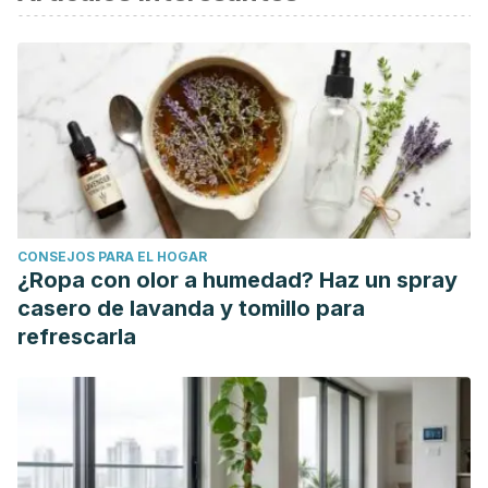
Koten JW, Neijt JP, Zonnenberg BA, Den Otter W. The
difference between benign and malignant tumours
explained with the 4-mutation paradigm for carcinogenesis.
Anticancer Res. 1993 Jul-Aug;13(4):1179-82.
CONSEJOS PARA EL HOGAR
¿Ropa con olor a humedad? Haz un spray
casero de lavanda y tomillo para
refrescarla