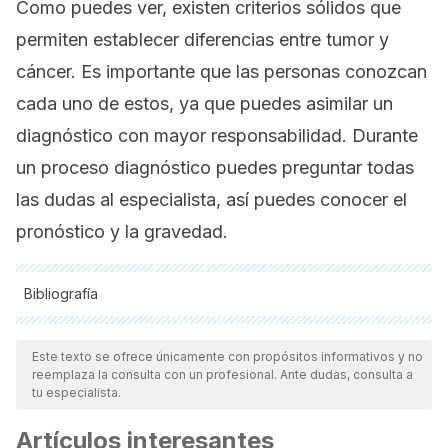
Como puedes ver, existen criterios sólidos que
permiten establecer diferencias entre tumor y
cáncer. Es importante que las personas conozcan
cada uno de estos, ya que puedes asimilar un
diagnóstico con mayor responsabilidad. Durante
un proceso diagnóstico puedes preguntar todas
las dudas al especialista, así puedes conocer el
pronóstico y la gravedad.
Bibliografía
Todas las fuentes citadas fueron revisadas a profundidad por
nuestro equipo, para asegurar su calidad, confiabilidad,
Este texto se ofrece únicamente con propósitos informativos y no
reemplaza la consulta con un profesional. Ante dudas, consulta a
vigencia y validez.
La bibliografía de este artículo fue
tu especialista.
considerada confiable y de precisión académica o
Artículos interesantes
científica.