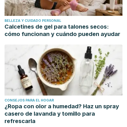
pulmonar en el recién nacido.
Revista Cubana de
Enfermería
,
23
(3), 0-0.
BELLEZA Y CUIDADO PERSONAL
Cotallo, G. C., Sastre, J. L., Colomer, B. F., López, N. G., &
Calcetines de gel para talones secos:
Martín, S. C. (2002). Recién nacido a término con dificultad
cómo funcionan y cuándo pueden ayudar
respiratoria: enfoque diagnóstico y terapéutico.
Junta
Directiva de la Asociación Española de Pediatría
, 257.
CONSEJOS PARA EL HOGAR
¿Ropa con olor a humedad? Haz un spray
casero de lavanda y tomillo para
refrescarla