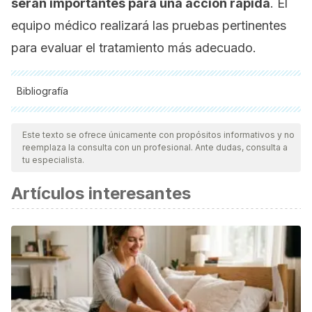
serán importantes para una acción rápida
. El
equipo médico realizará las pruebas pertinentes
para evaluar el tratamiento más adecuado.
Bibliografía
Todas las fuentes citadas fueron revisadas a profundidad por
nuestro equipo, para asegurar su calidad, confiabilidad,
Este texto se ofrece únicamente con propósitos informativos y no
reemplaza la consulta con un profesional. Ante dudas, consulta a
vigencia y validez.
La bibliografía de este artículo fue
tu especialista.
considerada confiable y de precisión académica o
Artículos interesantes
científica.
Bancalari, M. (2003). Ventilación de alta frecuencia en el
recién nacido: Un soporte respiratorio necesario.
Revista
chilena de pediatría
,
74
(5), 475-486.
Castro López, F. W., Labarrere Cruz, Y., González
Hernández, G., & Barrios Rentería, Y. (2007). Factores de
riesgo del Síndrome Dificultad Respiratoria de origen