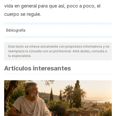
vida en general para que así, poco a poco, el
cuerpo se regule.
Bibliografía
Todas las fuentes citadas fueron revisadas a profundidad por
nuestro equipo, para asegurar su calidad, confiabilidad,
Este texto se ofrece únicamente con propósitos informativos y no
reemplaza la consulta con un profesional. Ante dudas, consulta a
vigencia y validez.
La bibliografía de este artículo fue
tu especialista.
considerada confiable y de precisión académica o
Artículos interesantes
científica.
Chang CC., Lin YT., Liu YS., Liu JF., KIwifruit improves bowel
function in patients with irritable bowel syndrome with
constipation. Asia Pac J Clin Nutr, 2010. 19 (4): 451-7.
Tabbers MM., Benninga MA., Constipation in children: fibre
and probiotics. BMJ Clin Evid, 2015.
Costilla VC., Foxx Orenstein AE., Constipation: