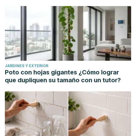
Archivos de la Sociedad Española de Oftalmologia, 54(6),
819-828.
Sarabia, César Pineda, Xóchitl Josefina Zarco Vite, and
María Luisa Ruiz Morales. "Retinopatía diabética, una
complicación descuidada."
Atención Familiar
25.2 (2018):
83-85.
Alba-Linero, C., et al. "Vitrectomía diagnóstica: serie de
casos en un centro de referencia."
Archivos de la
JARDINES Y EXTERIOR
Sociedad Española de Oftalmología
94.11 (2019): 529-535.
Poto con hojas gigantes ¿Cómo lograr
Esmerado, C., et al. "Fotocoagulación panretiniana y
que dupliquen su tamaño con un tutor?
tratamiento antiangiogénico en la retinopatía diabética
proliferativa."
Annals d'oftalmologia: òrgan de les Societats
d'Oftalmologia de Catalunya, Valencia i Balears
23.1 (2015):
5.