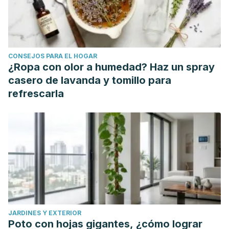
changes, sex dimorphism.
Anthropologischer Anzeiger;
Bericht uber die biologisch-anthropologische
Literatur
,
37
(2), 107-116.
Heterochromia iridis (GARD). Recogido a 6 de agosto en
CONSEJOS PARA EL HOGAR
https://rarediseases.info.nih.gov/diseases/8590/heterochromi
¿Ropa con olor a humedad? Haz un spray
iridis.
casero de lavanda y tomillo para
Enfermedades raras, Orphanet. Recogido a 6 de agosto
refrescarla
en https://www.orpha.net/consor4.01/www/cgi-bin/?
lng=ES#:~:text=La%20Ontolog%C3%ADa%20Orphanet%20d
Heterochromia, American Academy of Ophthalmology.
Recogido a 6 de agosto en https://www.aao.org/eye-
health/diseases/what-is-heterochromia
Galarza, Carlos, et al. "Síndrome de Parry Romberg."
(2013).
Llalliré, Juan Carlos, Kein Young Park, and M. Pasarelli.
JARDINES Y EXTERIOR
"Síndrome de Waardenburg."
Buenos Aires: Arch
Poto con hojas gigantes, ¿cómo lograr