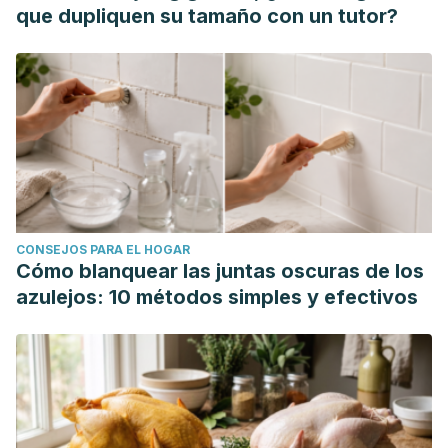
Oftalmol
81.2 (2010): 59-61.
que dupliquen su tamaño con un tutor?
Zeghidi, H., P. LeHoang, and B. Bodaghi. "Uveítis."
EMC-
Tratado de Medicina
24.1 (2020): 1-8.
Buckcanan Vargas, Aldair, Karen Fonseca Artavia, and
Fernando Mora López. "Síndrome de Horner: revision de la
literatura."
Medicina Legal de Costa Rica
37.1 (2020): 138-
145.
Manrique-Gonzalez, Luis Miguel. "Heterochromia Iridium
Congénita: De clínica al diagnóstico."
Revista del Cuerpo
CONSEJOS PARA EL HOGAR
Médico del HNAAA
12.2 (2019): 177-177.
Cómo blanquear las juntas oscuras de los
azulejos: 10 métodos simples y efectivos