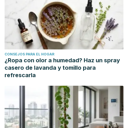
Urug 2001;72(2):133-138.
Azcona-Cruz M, Ramírez R, Vicente-Flores G. Efectos
tóxicos del plomo. Rev Esp Méd Quir 2015;20:72-77.
Labanda P, Fernández C. Saturnismo, a propósito de un
caso. Med Segur Trab 2012;58(227):168-173.
Poma P. Intoxicación por plomo en humanos. An Fac Med
2008;69(2):120-6.
CONSEJOS PARA EL HOGAR
Valdivia M. Intoxicación por plomo. Rev Soc Per Med Int
¿Ropa con olor a humedad? Haz un spray
2005;18(1):22-27.
casero de lavanda y tomillo para
refrescarla