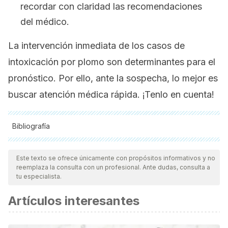
recordar con claridad las recomendaciones
del médico.
La intervención inmediata de los casos de
intoxicación por plomo son determinantes para el
pronóstico. Por ello, ante la sospecha, lo mejor es
buscar atención médica rápida. ¡Tenlo en cuenta!
Bibliografía
Todas las fuentes citadas fueron revisadas a profundidad por
nuestro equipo, para asegurar su calidad, confiabilidad,
Este texto se ofrece únicamente con propósitos informativos y no
reemplaza la consulta con un profesional. Ante dudas, consulta a
vigencia y validez.
La bibliografía de este artículo fue
tu especialista.
considerada confiable y de precisión académica o
Artículos interesantes
científica.
Ascione I. Intoxicación por plomo en pediatría. Arch Pediatr