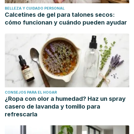
Zellweger spectrum disorders: clinical overview and
BELLEZA Y CUIDADO PERSONAL
management approach. Orphanet Journal of Rare
Calcetines de gel para talones secos:
Diseases. https://doi.org/10.1186/s13023-015-0368-9
cómo funcionan y cuándo pueden ayudar
South, S. T., & Gould, S. J. (1999). Peroxisome synthesis in
the absence of preexisting peroxisomes. Journal of Cell
Biology. https://doi.org/10.1083/jcb.144.2.255
CONSEJOS PARA EL HOGAR
¿Ropa con olor a humedad? Haz un spray
casero de lavanda y tomillo para
refrescarla