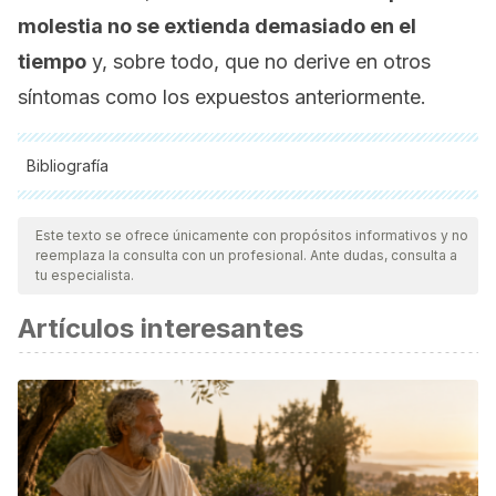
molestia no se extienda demasiado en el
tiempo
y, sobre todo, que no derive en otros
síntomas como los expuestos anteriormente.
Bibliografía
Todas las fuentes citadas fueron revisadas a profundidad por
nuestro equipo, para asegurar su calidad, confiabilidad,
Este texto se ofrece únicamente con propósitos informativos y no
reemplaza la consulta con un profesional. Ante dudas, consulta a
vigencia y validez.
La bibliografía de este artículo fue
tu especialista.
considerada confiable y de precisión académica o
Artículos interesantes
científica.
Domínguez-Moreno, R., Bahena-López, E., Neach-De la
Vega, D., Venegas-Román, A., Cerda-Contrers, E., López-
Ponce, A., Sánchez-Sávala, J. (2016). Abordaje del dolor
torácico.
Medicina Interna de Mexico
,
32
(4), 461-474.
https://www.medigraphic.com/cgi-bin/new/resumen.cgi?