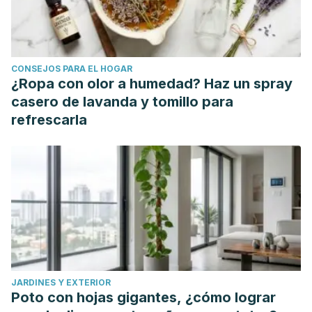
61( 3 ): 48-56.
Headington JT. Cicatricial alopecia. Dermatologic Clinics.
1996 Oct;14(4):773-782. DOI: 10.1016/s0733-
CONSEJOS PARA EL HOGAR
8635(05)70403-4.
¿Ropa con olor a humedad? Haz un spray
Juárez-Rendón K, Rivera Sánchez G, Reyes-López M, et
casero de lavanda y tomillo para
al. Alopecia areata. Actualidad y perspectivas. Arch Argent
refrescarla
Pediatr 2017; 115(6): e404-e411.
Kontos J. Actualización: Tratamiento de la alopecia
androgenética. Evidencia - Actualización en la Práctica
Ambulatoria. 2008; 11(4): 120-122.
JARDINES Y EXTERIOR
Poto con hojas gigantes, ¿cómo lograr