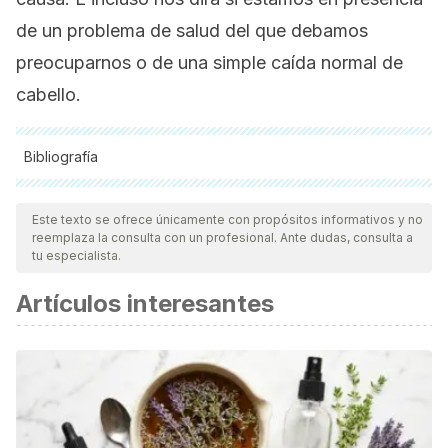
de un problema de salud del que debamos
preocuparnos o de una simple caída normal de
cabello.
Bibliografía
Todas las fuentes citadas fueron revisadas a profundidad por
nuestro equipo, para asegurar su calidad, confiabilidad,
Este texto se ofrece únicamente con propósitos informativos y no
reemplaza la consulta con un profesional. Ante dudas, consulta a
vigencia y validez.
La bibliografía de este artículo fue
tu especialista.
considerada confiable y de precisión académica o
Artículos interesantes
científica.
Abal-Díaz L, Soria X, Casanova-Seuma J. Alopecias
cicatriciales. Actas Dermo-Sifiliográficas. 2012; 103(5): 376-
387.
Castañeda P, López Cordero S. El pelo: generalidades y
enfermedades más comunes. Rev. Fac. Med. (Méx.). 2018;