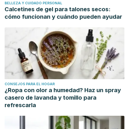
BELLEZA Y CUIDADO PERSONAL
Dermato-Venereologica
,
59
(Suppl. 87), 95–97.
Calcetines de gel para talones secos:
Martínez Luya, A. D., García, R. P., & Artuñedo, A. P. (2014).
cómo funcionan y cuándo pueden ayudar
Psoriasis guttata.
FMC Formacion Medica Continuada En
Atencion Primaria
,
21
(4), 252–253.
https://doi.org/10.1016/S1134-2072(14)70755-8
CONSEJOS PARA EL HOGAR
¿Ropa con olor a humedad? Haz un spray
casero de lavanda y tomillo para
refrescarla