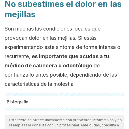
No subestimes el dolor en las
mejillas
Son muchas las condiciones locales que
provocan dolor en las mejillas. Si estás
experimentando este síntoma de forma intensa o
recurrente,
es importante que acudas a tu
médico de cabecera u odontólogo
de
confianza lo antes posible, dependiendo de las
características de la molestia.
Bibliografía
Todas las fuentes citadas fueron revisadas a profundidad por
nuestro equipo, para asegurar su calidad, confiabilidad,
Este texto se ofrece únicamente con propósitos informativos y no
reemplaza la consulta con un profesional. Ante dudas, consulta a
vigencia y validez.
La bibliografía de este artículo fue