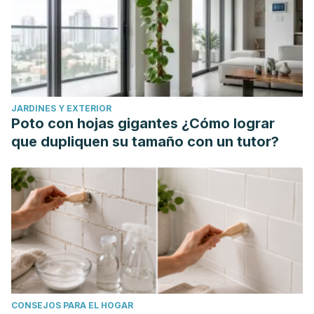
en: https://www.nidcr.nih.gov/espanol/temas-de-salud/la-
enfermedad-de-las-encias.
Sasaki C. Sialoadenitis. Disponible en:
https://www.merckmanuals.com/es-
us/professional/trastornos-
JARDINES Y EXTERIOR
otorrinolaringol%C3%B3gicos/trastornos-bucales-y-
Poto con hojas gigantes ¿Cómo lograr
far%C3%ADngeos/sialoadenitis.
que dupliquen su tamaño con un tutor?
Clínica Mayo. Neuralgia del trigémino.
https://www.mayoclinic.org/es-es/diseases-
conditions/trigeminal-neuralgia/diagnosis-treatment/drc-
20353347.
CONSEJOS PARA EL HOGAR