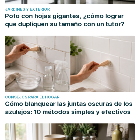
https://doi.org/10.1016/j.endonu.2014.09.004
JARDINES Y EXTERIOR
Xerostomía: Diagnóstico y Manejo Clínico. (n.d.). Retrieved
Poto con hojas gigantes, ¿cómo lograr
August 29, 2020, from http://scielo.isciii.es/scielo.php?
que dupliquen su tamaño con un tutor?
script=sci_arttext&pid=S1699-695X2009000100009
López-Pintor, R. M., Casañas, E., González-Serrano, J.,
Serrano, J., Ramírez, L., De Arriba, L., & Hernández, G.
(2016). Xerostomia, Hyposalivation, and Salivary Flow in
Diabetes Patients. Journal of Diabetes Research. Hindawi
Limited. https://doi.org/10.1155/2016/4372852
García Chías, Begoña.
Prevalencia de los efectos orales
secundarios a la quimioterapia en un hospital de Madrid y
CONSEJOS PARA EL HOGAR
factores asociados
. Diss. Universidad Complutense de
Cómo blanquear las juntas oscuras de los
Madrid, 2019.
azulejos: 10 métodos simples y efectivos
MANEJO TERAPEÚTICO DEL PACIENTE CON XEROSTOMÍA.
(n.d.). Retrieved August 29, 2020, from
https://www.actaodontologica.com/ediciones/2001/1/manejo_