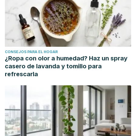
and hyposalivation on the quality of life of patients with
type II diabetes mellitus. Electronic Physician, 9(11), 5814–
5819. https://doi.org/10.19082/5814
Escobar, Deyanira Cabrera, Luis González Valdés, and
Orquídea Ferrer Hurtado. "Xerostomía en pacientes con
síndrome de Sjögren."
Revista Electrónica Dr. Zoilo E.
CONSEJOS PARA EL HOGAR
Marinello Vidaurreta
42.1 (2017).
¿Ropa con olor a humedad? Haz un spray
Hoseini, A., Mirzapour, A., Bijani, A., & Shirzad, A. (2017).
casero de lavanda y tomillo para
Salivary flow rate and xerostomia in patients with type I and
refrescarla
II diabetes mellitus. Electronic Physician, 9(9), 5244–5249.
https://doi.org/10.19082/5244
Navea Aguilera, C., Guijarro de Armas, M. G., Monereo
Megías, S., Merino Viveros, M., & Torán Ranero, C. (2015,
January 1). Relación entre xerostomía y diabetes mellitus:
Una complicación poco conocida. Endocrinologia y
Nutricion. Elsevier Doyma.