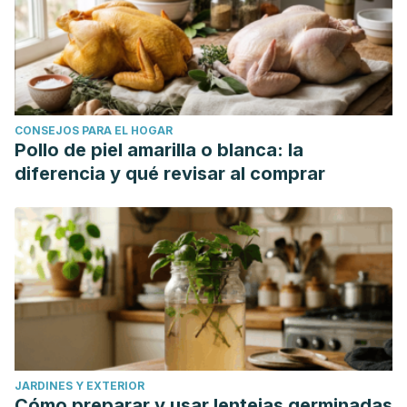
Ivanovski, K., et al. "Xerostomia and salivary levels of
glucose and urea in patients with diabetes."
Contributions
of Macedonian Academy of Sciences & Arts
33.2 (2012).
CONSEJOS PARA EL HOGAR
Pollo de piel amarilla o blanca: la
diferencia y qué revisar al comprar
JARDINES Y EXTERIOR
Cómo preparar y usar lentejas germinadas