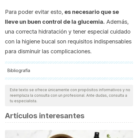
Para poder evitar esto,
es necesario que se
lleve un buen control de la glucemia.
Además,
una correcta hidratación y tener especial cuidado
con la higiene bucal son requisitos indispensables
para disminuir las complicaciones.
Bibliografía
Todas las fuentes citadas fueron revisadas a profundidad por
nuestro equipo, para asegurar su calidad, confiabilidad,
Este texto se ofrece únicamente con propósitos informativos y no
reemplaza la consulta con un profesional. Ante dudas, consulta a
vigencia y validez.
La bibliografía de este artículo fue
tu especialista.
considerada confiable y de precisión académica o
Artículos interesantes
científica.
Molania, T., Alimohammadi, M., Akha, O., Mousavi, J.,
Razvini, R., & Salehi, M. (2017). The effect of xerostomia