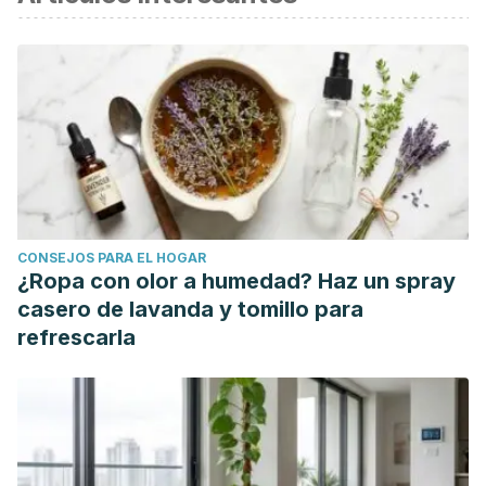
Mazzarello S, Arnaout A. Nipple discharge. CMAJ.
2015;187(8):599. doi:10.1503/cmaj.140633
Halperin I, Cámara R, García M, García D. Guía clínica del
diagnóstico y tratamiento del prolactinoma y la
hiperprolactinemia. Endocrinología y Nutrición
2013;60(6):308-319.
Solís J, Cornejo P. Estados hiperprolactinémicos. Rev Med
Hered 2006;17(4)234-245.
CONSEJOS PARA EL HOGAR
Cebrián C, Fernández J. La telorrea como manifestación
¿Ropa con olor a humedad? Haz un spray
del carcinoma intraductal de mama. Progresos de
casero de lavanda y tomillo para
Obstetricia y Ginecología 2010;53(11):476-479.
refrescarla
Sajadi-Ernazarova KR, Sugumar K, Adigun R. Breast Nipple
Discharge. [Updated 2020 Nov 20]. In: StatPearls [Internet].
Treasure Island (FL): StatPearls Publishing; 2020 Jan-.
Available from:
https://www.ncbi.nlm.nih.gov/books/NBK430938/