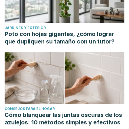
Markopoulos C, Mantas D, Kouskos E, Antonopoulou Z,
Lambadariou K, Revenas K, Papachristodoulou A. Surgical
management of nipple discharge. Eur J Gynaecol Oncol.
JARDINES Y EXTERIOR
2006;27(3):275-8. PMID: 16800258.
Poto con hojas gigantes, ¿cómo lograr
que dupliquen su tamaño con un tutor?
CONSEJOS PARA EL HOGAR
Cómo blanquear las juntas oscuras de los
azulejos: 10 métodos simples y efectivos