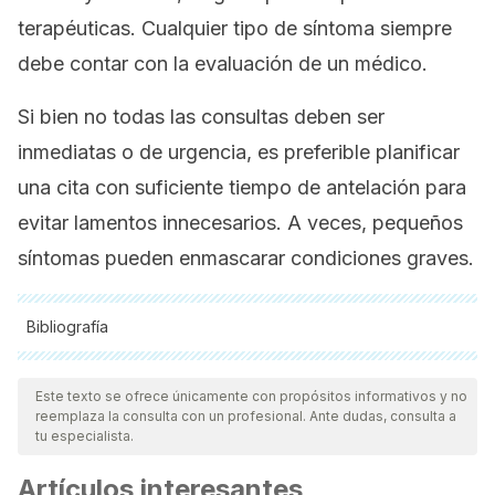
terapéuticas. Cualquier tipo de síntoma siempre
debe contar con la evaluación de un médico.
Si bien no todas las consultas deben ser
inmediatas o de urgencia, es preferible planificar
una cita con suficiente tiempo de antelación para
evitar lamentos innecesarios. A veces, pequeños
síntomas pueden enmascarar condiciones graves.
Bibliografía
Todas las fuentes citadas fueron revisadas a profundidad por
nuestro equipo, para asegurar su calidad, confiabilidad,
Este texto se ofrece únicamente con propósitos informativos y no
reemplaza la consulta con un profesional. Ante dudas, consulta a
vigencia y validez.
La bibliografía de este artículo fue
tu especialista.
considerada confiable y de precisión académica o
Artículos interesantes
científica.