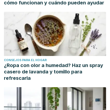
cómo funcionan y cuándo pueden ayudar
Journal of Clinical Investigation.
https://doi.org/10.1111/j.1365-
2362.2008.02008.x
Tandogdu, Z., Bjerklund Johansen, T. E., Bartoletti, R., &
Wagenlehner, F. (2016). Management of the Urologic
Sepsis Syndrome. European Urology, Supplements.
https://doi.org/10.1016/j.eursup.2016.04.004
CONSEJOS PARA EL HOGAR
¿Ropa con olor a humedad? Haz un spray
casero de lavanda y tomillo para
refrescarla