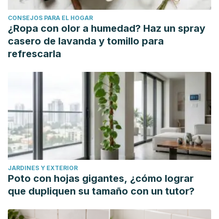
https://www.ncbi.nlm.nih.gov/books/NBK513346/
CONSEJOS PARA EL HOGAR
Icaza-Chávez, M. E. "Microbiota intestinal en la salud y la
¿Ropa con olor a humedad? Haz un spray
enfermedad."
Revista de gastroenterología de
casero de lavanda y tomillo para
México
78.4 (2013): 240-248.
refrescarla
Michel-Aceves, R. J., et al. "La microbiota y el microbioma
intestinal humano.(Entre las llaves del reino y una nueva
caja de Pandora)."
Revista de Sanidad Militar
71.5 (2017):
443-448.
JARDINES Y EXTERIOR
Poto con hojas gigantes, ¿cómo lograr
que dupliquen su tamaño con un tutor?