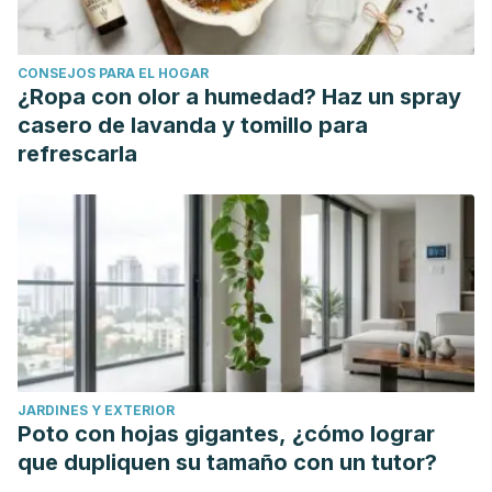
inespecífica y síndrome del piriforme. Revisión
bibliográfica." (2016).
CONSEJOS PARA EL HOGAR
Mendoza, Israel Gutiérrez, et al. "Síndrome del piramidal
¿Ropa con olor a humedad? Haz un spray
(piriforme)."
HISTORIA
10.2 (2014).
casero de lavanda y tomillo para
Castro, M., et al. "Tratamiento del síndrome de dolor
refrescarla
miofascial con toxina botulínica tipo A."
Revista de la
Sociedad Española del Dolor
13.2 (2006): 96-102.
JARDINES Y EXTERIOR
Poto con hojas gigantes, ¿cómo lograr
que dupliquen su tamaño con un tutor?