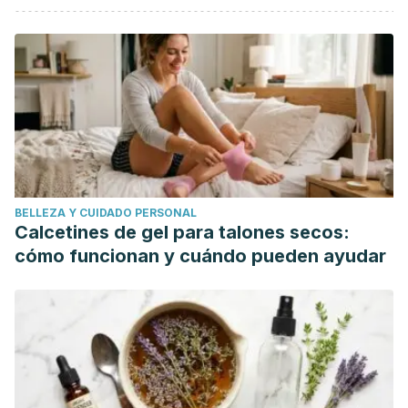
Sánchez, VE Ortiz, et al. "Síndrome piramidal y variaciones
anatómicas como causa de dolor ciático insidioso."
Revista
Española de Anestesiología y Reanimación
61.9 (2014):
521-524.
Maslo, Philippe.
Las dolencias de espalda: hernia,
lumbago, ciática, tortícoles
. Editorial Paidotribo, 2001.
Limonta Cruzata, María Emilia, Carlos Mario Alejandrez
Leyva, and Yuneisys Coronados Valladares. "¿ Quiénes
BELLEZA Y CUIDADO PERSONAL
padecen el síndrome del piramidal?."
Revista Cubana de
Calcetines de gel para talones secos:
Medicina Física y Rehabilitación
11.2 (2019): 1-5.
cómo funcionan y cuándo pueden ayudar
Ruiz-Arranz, J. L., I. Alfonso-Venzalá, and J. Villalón-Ogayar.
"Síndrome del músculo piramidal. Diagnóstico y
tratamiento. Presentación de 14 casos."
Revista Española
de Cirugía Ortopédica y Traumatología
52.6 (2008): 359-
365.
Acuña Morales, Sara. "Tratamiento lumbociatalgia