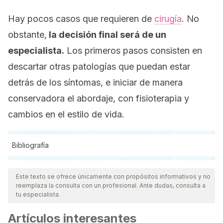
Hay pocos casos que requieren de
cirugía
. No
obstante,
la decisión final será de un
especialista.
Los primeros pasos consisten en
descartar otras patologías que puedan estar
detrás de los síntomas, e iniciar de manera
conservadora el abordaje, con fisioterapia y
cambios en el estilo de vida.
Bibliografía
Todas las fuentes citadas fueron revisadas a profundidad por
nuestro equipo, para asegurar su calidad, confiabilidad,
Este texto se ofrece únicamente con propósitos informativos y no
reemplaza la consulta con un profesional. Ante dudas, consulta a
vigencia y validez.
La bibliografía de este artículo fue
tu especialista.
considerada confiable y de precisión académica o
Artículos interesantes
científica.