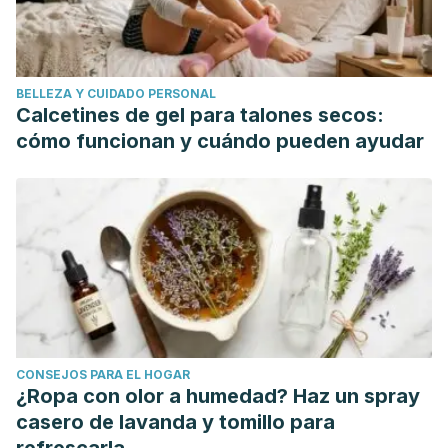
eds. Textbook of Family Medicine. 9th ed. Philadelphia, PA:
Elsevier Saunders; 2016:chap 41.
Ropper AH, Zafonte RD. Sciatica. N Engl J Med.
BELLEZA Y CUIDADO PERSONAL
2015;372(13):1240-1248. PMID: 25806916
Calcetines de gel para talones secos:
ncbi.nlm.nih.gov/pubmed/25806916
.
cómo funcionan y cuándo pueden ayudar
Fitzgerald, Robert H; Kaufer, Herbert; Malkani, Arthur L
(2004). «Lumbalgia y ciática». Ortopedia. Ed. Médica
Panamericana. pp. 1308-1322. ISBN 950060793X.
Consultado el 30 de diciembre de 2013.
Diccionario Inglés de Oxford, 2 ª ed. “A1450a la Humanidad
(Brandl).”
Kirschner JS, Foye PM, Cole JL (2009). «Piriformis
syndrome, diagnosis and treatment». Muscle Nerve 39 (1):
CONSEJOS PARA EL HOGAR
10-8. PMID 19466717. doi:10.1002/mus.21318
¿Ropa con olor a humedad? Haz un spray
casero de lavanda y tomillo para