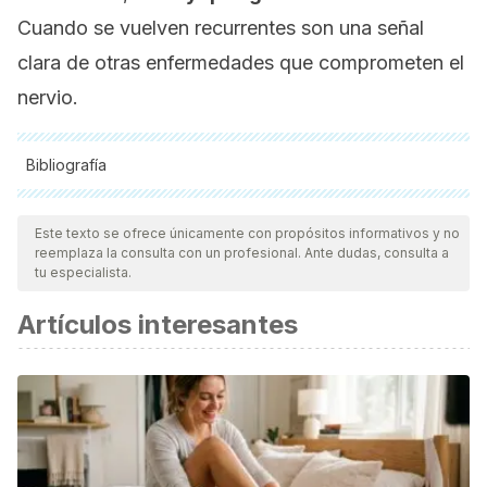
Cuando se vuelven recurrentes son una señal
clara de otras enfermedades que comprometen el
nervio.
Bibliografía
Todas las fuentes citadas fueron revisadas a profundidad por
nuestro equipo, para asegurar su calidad, confiabilidad,
Este texto se ofrece únicamente con propósitos informativos y no
reemplaza la consulta con un profesional. Ante dudas, consulta a
vigencia y validez.
La bibliografía de este artículo fue
tu especialista.
considerada confiable y de precisión académica o
Artículos interesantes
científica.
Kim DH, Hudson AR, Kline DG. Sciatic nerve. In: Kim DH,
Hudson AR, Kline DG, eds. Atlas of Peripheral Nerve
Surgery. 2nd ed. Philadelphia, PA: Elsevier Saunders;
2013:chap 16.
Marques DR, Carroll WE. Neurology. In: Rakel RE, Rakel DP,