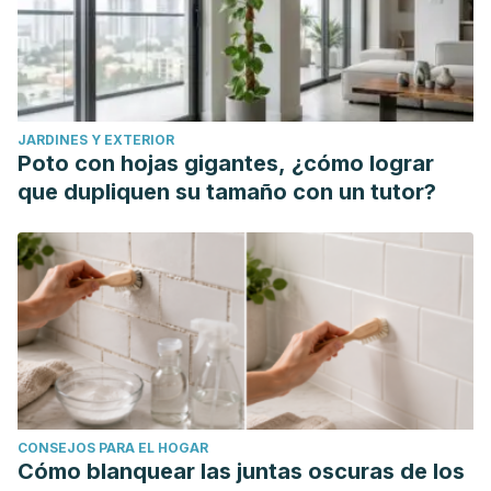
Recogido a 27 de febrero en
https://www.msdmanuals.com/es/hogar/salud-
infantil/problemas-pulmonares-y-respiratorios-en-
reci%C3%A9n-nacidos/taquipnea-transitoria-del-
JARDINES Y EXTERIOR
reci%C3%A9n-nacido
Poto con hojas gigantes, ¿cómo lograr
Miravitlles, Marc, et al. "Guía Española de la EPOC
que dupliquen su tamaño con un tutor?
(GesEPOC). Tratamiento farmacológico de la EPOC
estable."
Archivos de Bronconeumología
48.7 (2012): 247-
257.
CONSEJOS PARA EL HOGAR
Cómo blanquear las juntas oscuras de los