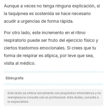
Aunque a veces no tenga ninguna explicación, si
la taquipnea es sostenida se hace necesario
acudir a urgencias de forma rápida.
Por otro lado, este incremento en el ritmo
respiratorio puede ser fruto del ejercicio físico y
ciertos trastornos emocionales. Si crees que tu
forma de respirar es atípica, por leve que sea,
visita al médico.
Bibliografía
Todas las fuentes citadas fueron revisadas a profundidad por
nuestro equipo, para asegurar su calidad, confiabilidad,
Este texto se ofrece únicamente con propósitos informativos y no
reemplaza la consulta con un profesional. Ante dudas, consulta a
vigencia y validez.
La bibliografía de este artículo fue
tu especialista.
considerada confiable y de precisión académica o