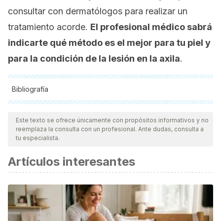
consultar con dermatólogos para realizar un
tratamiento acorde.
El profesional médico sabrá
indicarte qué método es el mejor para tu piel y
para la condición de la lesión en la axila
.
Bibliografía
Todas las fuentes citadas fueron revisadas a profundidad por
nuestro equipo, para asegurar su calidad, confiabilidad,
Este texto se ofrece únicamente con propósitos informativos y no
reemplaza la consulta con un profesional. Ante dudas, consulta a
vigencia y validez.
La bibliografía de este artículo fue
tu especialista.
considerada confiable y de precisión académica o
Artículos interesantes
científica.
Piqué Duran, E., and S. Palacios Llopis. "¿
Verruga?."
Canarias médica y quirúrgica
(2008).
Jaled, Margarita, and Hugo César Moreno. "Virus papiloma
humano (HPV) Parte II-clínica y terapéutica."
Dermatología