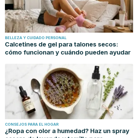
Argentina
16.2 (2010): 102-109.
Concha, Marcela. "Diagnóstico y terapia del virus papiloma
humano."
Revista chilena de infectología
24.3 (2007): 209-
214.
BELLEZA Y CUIDADO PERSONAL
Calcetines de gel para talones secos:
cómo funcionan y cuándo pueden ayudar
CONSEJOS PARA EL HOGAR
¿Ropa con olor a humedad? Haz un spray