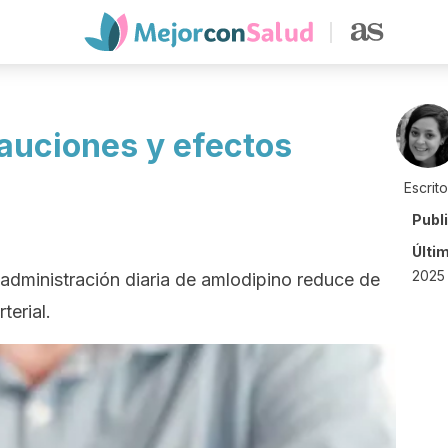
auciones y efectos
Escrit
Publ
Últi
2025
 administración diaria de amlodipino reduce de
terial.