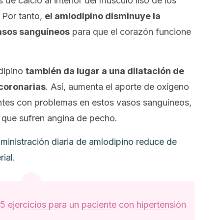
s de calcio al interior del músculo liso de los
 Por tanto,
el amlodipino disminuye la
 vasos sanguíneos
para que el corazón funcione
odipino
también da lugar a una dilatación de
 coronarias
. Así, aumenta el aporte de oxígeno
ntes con problemas en estos vasos sanguíneos,
 que sufren angina de pecho.
ministración diaria de amlodipino reduce de
rial.
5 ejercicios para un paciente con hipertensión