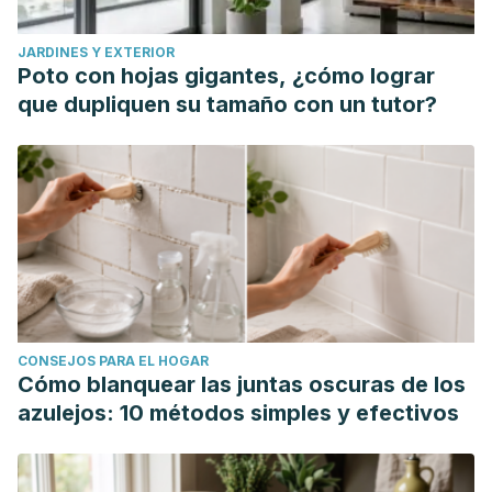
Apr 24]. In: StatPearls [Internet]. Treasure Island (FL):
JARDINES Y EXTERIOR
StatPearls Publishing; 2019 Jan-.
Available from:
Poto con hojas gigantes, ¿cómo lograr
https://www.ncbi.nlm.nih.gov/books/NBK539859/
que dupliquen su tamaño con un tutor?
CONSEJOS PARA EL HOGAR
Cómo blanquear las juntas oscuras de los
azulejos: 10 métodos simples y efectivos