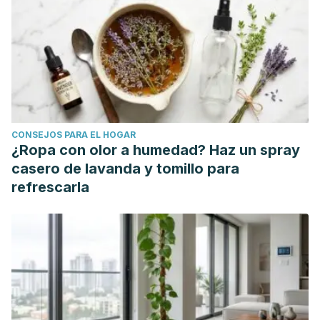
https://doi.org/10.2319/111211-702.1.
Malik, A. H., Akram, Y., Shetty, S., Malik, S. S., & Yanchou
Njike, V. (2014, May 1). Impact of sugar-sweetened
beverages on blood pressure.
American Journal of
Cardiology
. Elsevier Inc.
https://doi.org/10.1016/j.amjcard.2014.01.437
CONSEJOS PARA EL HOGAR
Fletcher, E. A., Lacey, C. S., Aaron, M., Kolasa, M., Occiano,
¿Ropa con olor a humedad? Haz un spray
A., & Shah, S. A. (2017). Randomized controlled trial of high-
casero de lavanda y tomillo para
volume energy drink versus caffeine consumption on ECG
refrescarla
and hemodynamic parameters. Journal of the American
Heart Association, 6(5).
https://doi.org/10.1161/JAHA.116.004448
Husain K, Ansari RA, Ferder L. Alcohol-induced
hypertension: Mechanism and prevention. World J Cardiol.
2014;6(5):245–252. doi:10.4330/wjc.v6.i5.245
Iqbal AM, Jamal SF. Essential Hypertension. [Updated 2019