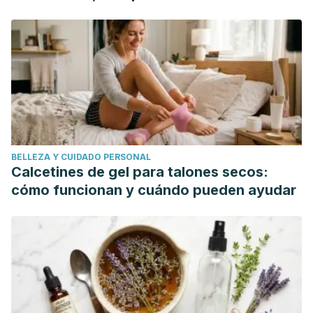
https://www.ncbi.nlm.nih.gov/books/NBK435997/
mundo"
Fatakia, A., Winters, R., & Amedee, R. G. (2010). Epistaxis: a
common problem.
The Ochsner journal
,
10
(3), 176-8.
https://www.ncbi.nlm.nih.gov/pmc/articles/PMC3096213/
BELLEZA Y CUIDADO PERSONAL
Calcetines de gel para talones secos:
cómo funcionan y cuándo pueden ayudar