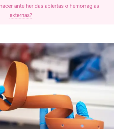
hacer ante heridas abiertas o hemorragias
externas?