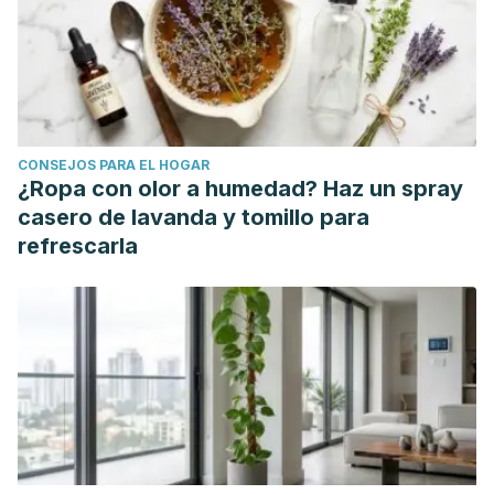
http://scielo.isciii.es/scielo.php?
script=sci_arttext&pid=S1138-
123X2006000200005&lng=es&tlng=pt.
CONSEJOS PARA EL HOGAR
¿Ropa con olor a humedad? Haz un spray
casero de lavanda y tomillo para
refrescarla