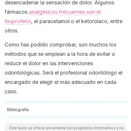
desencadenar la sensación de dolor. Algunos
fármacos
analgésicos frecuentes son el
ibuprofeno
, el paracetamol o el ketorolaco, entre
otros.
Como has podido comprobar, son muchos los
métodos que se emplean a la hora de evitar o
reducir el dolor en las intervenciones
odontológicas. Será el profesional odontólogo el
encargado de elegir el más adecuado en cada
caso.
Bibliografía
Todas las fuentes citadas fueron revisadas a profundidad por
nuestro equipo, para asegurar su calidad, confiabilidad,
Este texto se ofrece únicamente con propósitos informativos y no