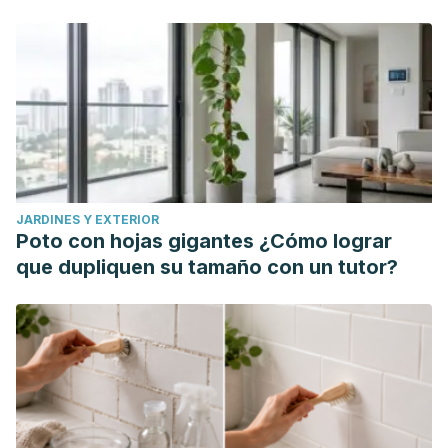
https://www.ncbi.nlm.nih.gov/books/NBK493180/
Gee, J. R., Waterman, B. J., Jarrard, D. F., Hedican, S. P.,
Bruskewitz, R. C., & Nakada, S. Y. (2009). Flexible and rigid
cystoscopy in women.
JSLS : Journal of the Society of
Laparoendoscopic Surgeons
,
13
(2), 135–138.
https://www.ncbi.nlm.nih.gov/pmc/articles/PMC3015938/
Información sobre su cistoscopia en el quirófano |
Memorial Sloan Kettering Cancer Center. (n.d.). Retrieved
JARDINES Y EXTERIOR
March 23, 2021, from https://www.mskcc.org/es/cancer-
Poto con hojas gigantes ¿Cómo lograr
care/patient-education/about-your-cystoscopy.
que dupliquen su tamaño con un tutor?
Safiullah, S., Lama, D. J., Patel, R., & Clayman, R. V. (2018).
Procedural Module: Flexible Cystoscopy.
Journal of
endourology
,
32
(S1), S2–S6.
https://pubmed.ncbi.nlm.nih.gov/29774810/