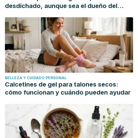
Rioja Salud. Artículos: Dispepsia.
desdichado, aunque sea el dueño del
Sun J. D-limonene: safety and clinical applications.
Journal
mundo"
of Alternative Medicine
. Septiembre 2017. 12 (3): 259.64.
BELLEZA Y CUIDADO PERSONAL
Calcetines de gel para talones secos:
cómo funcionan y cuándo pueden ayudar