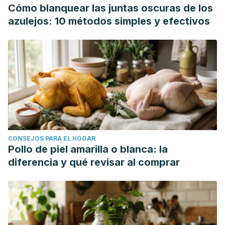
Lizeth, M., & Cargua, I. (2021).
Impresión tridimensional en
Cómo blanquear las juntas oscuras de los
odontología
(Bachelor's thesis, Universidad Nacional de
azulejos: 10 métodos simples y efectivos
Chimborazo).
Villavicencio-Caparó, E. (2021). Odontología digital al
alcance de todos.
Odontología Activa Revista
Científica
,
6
(2), V-VII.
Bernal González, C. APLICACIONES DEL ESCÁNER
INTRAORAL EN LAS DISTINTAS RAMAS DE LA
ODONTOLOGÍA CONTEMPORÁNEA.
Henao, J., Ramos, J. S., Humberto, C., Adams, I., Rico, C. A.,
CONSEJOS PARA EL HOGAR
Escandón, J. M., & Echeverri, D. (2018). Elaboración de un
Pollo de piel amarilla o blanca: la
nuevo tipo de guías quirúrgicas para implantes dentales
diferencia y qué revisar al comprar
mediante impresión 3D.
Informador técnico
,
82
(1), 78-89.