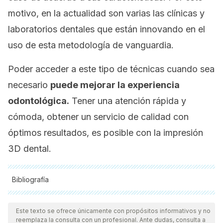
motivo, en la actualidad son varias las clínicas y
laboratorios dentales que están innovando en el
uso de esta metodología de vanguardia.
Poder acceder a este tipo de técnicas cuando sea
necesario
puede mejorar la experiencia
odontológica.
Tener una atención rápida y
cómoda, obtener un servicio de calidad con
óptimos resultados, es posible con la impresión
3D dental.
Bibliografía
Todas las fuentes citadas fueron revisadas a profundidad por
nuestro equipo, para asegurar su calidad, confiabilidad,
Este texto se ofrece únicamente con propósitos informativos y no
reemplaza la consulta con un profesional. Ante dudas, consulta a
vigencia y validez.
La bibliografía de este artículo fue