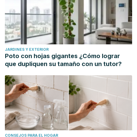
para el uso clínico odontológico
(Doctoral dissertation,
Universidad del Desarrollo. Facultad de Ciencias de la
Salud).
César-Juárez, Á. A., Olivos-Meza, A., Landa-Solís, C.,
Cárdenas-Soria, V. H., Silva-Bermúdez, P. S., Suárez
Ahedo, C., ... & Ibarra-Ponce de León, J. C. (2018). Uso y
JARDINES Y EXTERIOR
aplicación de la tecnología de impresión y bioimpresión 3D
Poto con hojas gigantes ¿Cómo lograr
en medicina.
Revista de la Facultad de Medicina
que dupliquen su tamaño con un tutor?
(México)
,
61
(6), 43-51.
Saporitti, M. E., Lazo, S. D., Butler, T. A., Escudero
Giacchella, E., Di Carlo, N., & Lazo, M. V. (2020). Docencia e
investigación en el uso del poli-éter-éter-cetona (PEEK)
para la confección de implantes dentales a través de la
impresión 3D. In
I Congreso de Educación en Ciencias
Biológicas (CECIB)(Edición virtual, 27 y 28 de noviembre
de 2020)
.
CONSEJOS PARA EL HOGAR