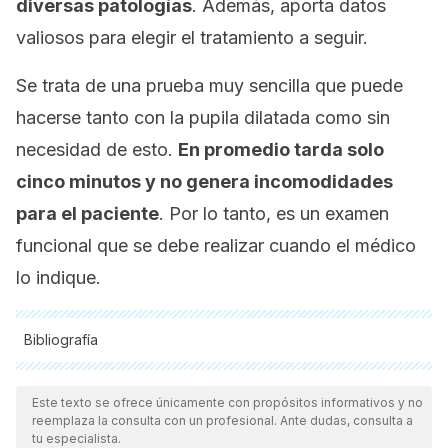
diversas patologías
. Además, aporta datos
valiosos para elegir el tratamiento a seguir.
Se trata de una prueba muy sencilla que puede
hacerse tanto con la pupila dilatada como sin
necesidad de esto.
En promedio tarda solo
cinco minutos y no genera incomodidades
para el paciente
. Por lo tanto, es un examen
funcional que se debe realizar cuando el médico
lo indique.
Bibliografía
Todas las fuentes citadas fueron revisadas a profundidad por
nuestro equipo, para asegurar su calidad, confiabilidad,
Este texto se ofrece únicamente con propósitos informativos y no
reemplaza la consulta con un profesional. Ante dudas, consulta a
vigencia y validez.
La bibliografía de este artículo fue
tu especialista.