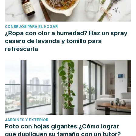
genetics
,
18
(2), 150.
Volponi, A. A., Pang, Y., & Sharpe, P. T. (2010). Stem cell-
based biological tooth repair and regeneration.
Trends in
CONSEJOS PARA EL HOGAR
cell biology
,
20
(12), 715-722.
¿Ropa con olor a humedad? Haz un spray
Ordóñez Romero, I. (2018).
Células madre de la pulpa
casero de lavanda y tomillo para
dental y su potencial terapéutico
(Bachelor's thesis,
refrescarla
Universidad de Guayaquil, Facultad piloto de Odontología).
Jarama, D. O. L., Gavilanes, T. A. U., Arreaga, F. G. G., &
García, H. V. V. (2018). Importancia de la medicina
regenerativa en la odontología.
RECIMUNDO: Revista
Científica de la Investigación y el Conocimiento
,
2
(1), 197-
224.
Acosta Zambrano, M. G. (2021).
Células madre de orígen
dentario y su relación terapéutica con la regeneración
JARDINES Y EXTERIOR
ósea
(Bachelor's thesis, Universidad de Guayaquil.
Poto con hojas gigantes ¿Cómo lograr
Facultad Piloto de Odontología).
que dupliquen su tamaño con un tutor?