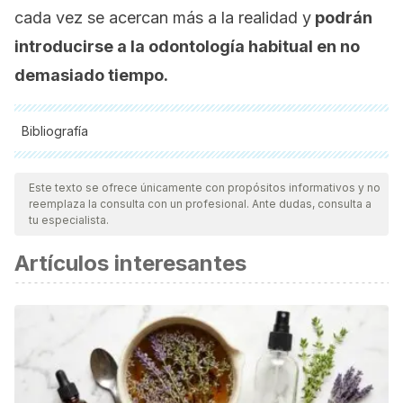
cada vez se acercan más a la realidad y
podrán
introducirse a la odontología habitual en no
demasiado tiempo.
Bibliografía
Todas las fuentes citadas fueron revisadas a profundidad por
nuestro equipo, para asegurar su calidad, confiabilidad,
Este texto se ofrece únicamente con propósitos informativos y no
reemplaza la consulta con un profesional. Ante dudas, consulta a
vigencia y validez.
La bibliografía de este artículo fue
tu especialista.
considerada confiable y de precisión académica o
Artículos interesantes
científica.
Shuai, Y., Ma, Y., Guo, T., Zhang, L., Yang, R., Qi, M., ... & Jin,
Y. (2018). Dental stem cells and tooth regeneration.
Cell
Biology and Translational Medicine, Volume 3
, 41-52.
Narang, S., & Sehgal, N. (2012). Stem cells: A potential
regenerative future in dentistry.
Indian journal of human