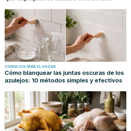
Orta, L. J. G., Rytzner, A. F., & de Nova García, J. (2011).
Investigación con células madre de origen dentario.
Actualización.
Gaceta dental: Industria y profesiones
, (223),
118-129.
Arany, P. R., Cho, A., Hunt, T. D., Sidhu, G., Shin, K., Hahm,
E., ... & J. Mooney, D. (2014). Photoactivation of
endogenous latent transforming growth factor–β1 directs
dental stem cell differentiation for regeneration.
Science
CONSEJOS PARA EL HOGAR
translational medicine
,
6
(238), 238ra69-238ra69.
Cómo blanquear las juntas oscuras de los
Aquino-Canchari, C. R. (2020). Aplicación de las células
azulejos: 10 métodos simples y efectivos
madre en odontología regenerativa.
16 de Abril
,
58
(274),
94-95.
Laura, M. M., Soledad Yanedy, G. P., & Maite Isbel, C. M.
(2022). Células madre y sus aplicaciones actuales en
Estomatología: revisión bibliográfica.
I Jornada Virtual de
Estomatología 2022. Ciego de Ávila
.