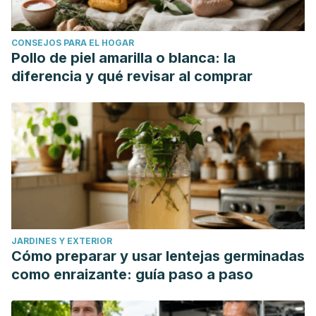
Cueva, S. P. B. (2019). CÉLULAS MADRE EN ODONTOLOGÍA.
NUEVOS PARADIGMAS.
ATENEO
,
21
(1), 93-104.
CONSEJOS PARA EL HOGAR
Santiago, I. S. R., Condezo, T. B. B., & Morales, A. K. A.
Pollo de piel amarilla o blanca: la
(2021). Uso de células madre mesenquimales para la
diferencia y qué revisar al comprar
regeneración ósea guiada en el ámbito odontológico: una
revisión.
Revista KIRU
,
18
(3).
Plata, O. G., Quiroz, L. J. G., & Bermeo, N. L. R. (2018).
Aplicaciones odontológicas de las células madre pulpares
de dientes temporales y permanentes. Revisión de
estudios in vivo.
Rev Asoc Dent Mex
,
75
, 127-134.
JARDINES Y EXTERIOR
Cómo preparar y usar lentejas germinadas
como enraizante: guía paso a paso